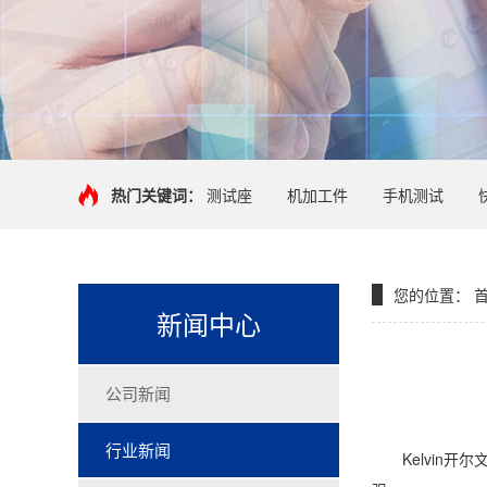
热门关键词：
测试座
机加工件
手机测试
您的位置：
新闻中心
公司新闻
行业新闻
Kelvi